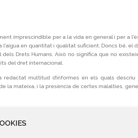
ment imprescindible per a la vida en general i per a l’
a l’aigua en quantitat i qualitat suficient. Doncs bé, el
l dels Drets Humans. Això no significa que no existeix
ts del dret internacional.
a redactat multitud d’informes en els quals descriu
 de la mateixa, i la presència de certes malalties, gen
cinquanta litres d’aigua diaris per a mantenir un niv
ne personal i 10 per a la preparació del menjar. És nec
OOKIES
tats més bàsiques, no s’inclouen aquí quantitats d
s) o necessitats col·lectives. Per a un consum urbà l 