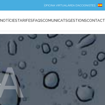
OFICINA VIRTUAL
ÀREA D’ACCIONISTES
NOTÍCIES
TARIFES
FAQS
COMUNICATS
GESTIONS
CONTACT
UA
S