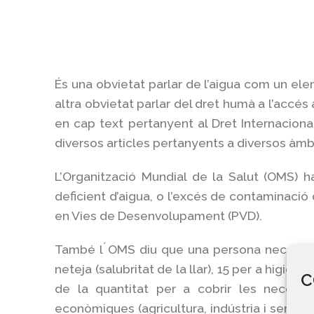
És una obvietat parlar de l’aigua com un ele
altra obvietat parlar del dret humà a l’accés 
en cap text pertanyent al Dret Internaciona
diversos articles pertanyents a diversos àmbi
L’Organització Mundial de la Salut (OMS) h
deficient d’aigua, o l’excés de contaminació
en Vies de Desenvolupament (PVD).
També l ́OMS diu que una persona necessita 
neteja (salubritat de la llar), 15 per a higie
C
de la quantitat per a cobrir les necessi
econòmiques (agricultura, indústria i servei