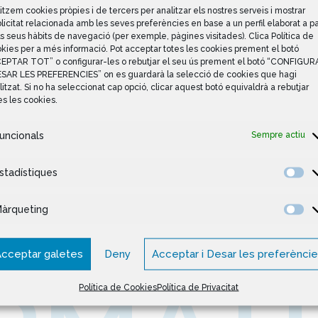
litzem cookies pròpies i de tercers per analitzar els nostres serveis i mostrar
domèstic i personal cal afegir la despesa en hospitals, 
licitat relacionada amb les seves preferències en base a un perfil elaborat a pa
s seus hàbits de navegació (per exemple, pàgines visitades). Clica Política de
kies per a més informació. Pot acceptar totes les cookies prement el botó
EPTAR TOT” o configurar-les o rebutjar el seu ús prement el botó “CONFIGUR
ESAR LES PREFERENCIES” on es guardarà la selecció de cookies que hagi
litzat. Si no ha seleccionat cap opció, clicar aquest botó equivaldrà a rebutjar
es les cookies.
uncionals
Sempre actiu
stadístiques
àrqueting
cceptar galetes
Deny
Acceptar i Desar les preferènci
Política de Cookies
Política de Privacitat