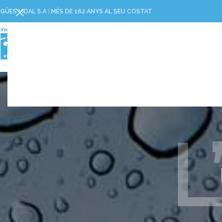
IGÜES VIDAL S.A
|
MÉS DE 162 ANYS AL SEU COSTAT
RESPOSTA A L'AJUNTAMENT
https://aiguesvidal.cat/wp-content/uploads/2026/0
L