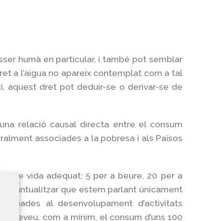
ésser humà en particular, i també pot semblar
 dret a l’aigua no apareix contemplat com a tal
i, aquest dret pot deduir-se o derivar-se de
 una relació causal directa entre el consum
eralment associades a la pobresa i als Països
ell de vida adequat: 5 per a beure, 20 per a
essari puntualitzar que estem parlant únicament
estinades al desenvolupament d’activitats
́OMS preveu, com a mínim, el consum d’uns 100