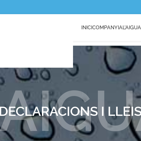
INICI
COMPANYIA
L’AIGUA
2/Resposta-a-alcaldia.pdf
’AIG
DECLARACIONS I LLEI