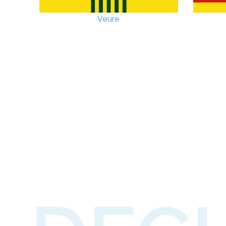
Veure
ÀMBIT LOCAL
CA