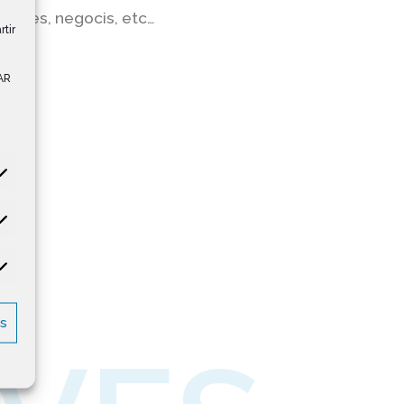
escoles, negocis, etc…
rtir
AR
es