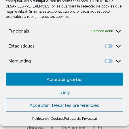
configurar-les o rebutjar el seu ús prement el botó “CONFIGURAR I
Les dades personals
DESAR LES PREFERENCIES” on es guardarà la selecció de cookies que
hagi realitzat. Si no ha seleccionat cap opció, clicar aquest botó
proporcionades es conservaran
equivaldrà a rebutjar totes les cookies.
mentre es mantingui la relació
contractual i / o segons el termini
Funcionals
Sempre actiu
de conservació que legalment
correspongui per a la finalitat
Estadístiques
específica per a la qual han estat
recollides o registrades.
Màrqueting
Acceptar galetes
Quina és la legitimació
per al tractament de les
Deny
seves dades?
Acceptar i Desar les preferències
La base legal per al tractament de
Política de Cookies
Política de Privacitat
les seves dades és segons el que
disposa el Reglament (UE)