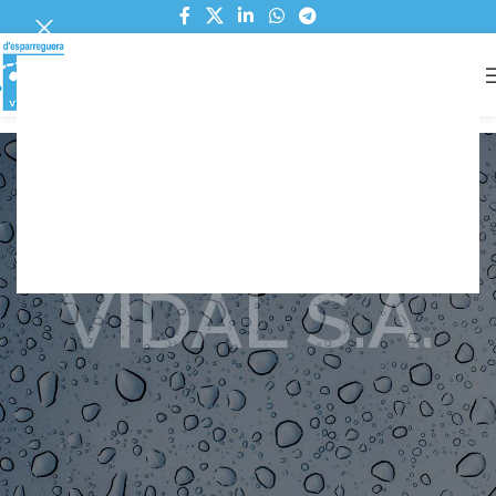
RESPOSTA A L'AJUNTAMENT
https://aiguesvidal.cat/wp-
content/uploads/2026/02/Resposta-a-
alcaldia.pdf
PROTECCIÓ DE DADES
VIDAL S.A.