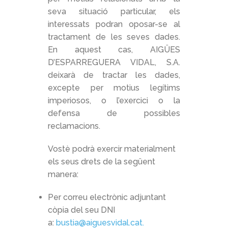
seva situació particular, els
interessats podran oposar-se al
tractament de les seves dades.
En aquest cas, AIGÜES
D’ESPARREGUERA VIDAL, S.A.
deixarà de tractar les dades,
excepte per motius legítims
imperiosos, o l’exercici o la
defensa de possibles
reclamacions.
Vostè podrà exercir materialment
els seus drets de la següent
manera:
Per correu electrònic adjuntant
còpia del seu DNI
a:
bustia@aiguesvidal.cat.