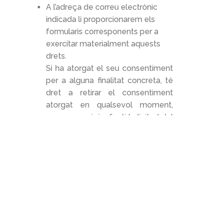
A l’adreça de correu electrònic
indicada li proporcionarem els
formularis corresponents per a
exercitar materialment aquests
drets.
Si ha atorgat el seu consentiment
per a alguna finalitat concreta, té
dret a retirar el consentiment
atorgat en qualsevol moment,
sense que això afecti la licitud del
tractament basat en el
consentiment previ a la seva
retirada.
En cas que senti vulnerats els
seus drets pel que fa a la
protecció de les seves dades
personals, especialment quan no