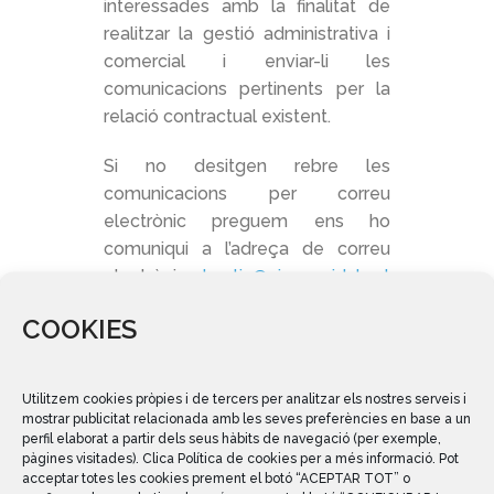
interessades amb la finalitat de
realitzar la gestió administrativa i
comercial i enviar-li les
comunicacions pertinents per la
relació contractual existent.
Si no desitgen rebre les
comunicacions per correu
electrònic preguem ens ho
comuniqui a l’adreça de correu
electrònic:
bustia@aiguesvidal.cat
indicant la paraula
BAIXA
.
COOKIES
Utilitzem cookies pròpies i de tercers per analitzar els nostres serveis i
Per quant de temps
mostrar publicitat relacionada amb les seves preferències en base a un
conservarem les seves
perfil elaborat a partir dels seus hàbits de navegació (per exemple,
pàgines visitades). Clica Política de cookies per a més informació. Pot
dades?
acceptar totes les cookies prement el botó “ACEPTAR TOT” o