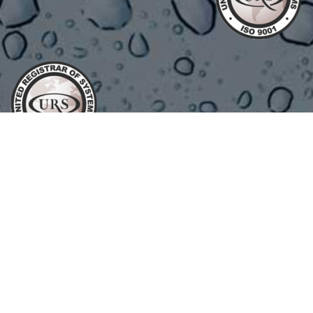
AIGÜES D'ESPARREGUERA VIDAL S.A.
2022 CREADA PER
BONA
BARCELONA
.