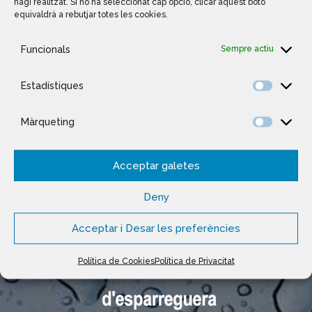
hagi realitzat. Si no ha seleccionat cap opció, clicar aquest botó
equivaldrà a rebutjar totes les cookies.
Següent
Anterior
Funcionals
Sempre actiu
Estadístiques
Màrqueting
Acceptar galetes
Deny
Acceptar i Desar les preferències
Política de Cookies
Política de Privacitat