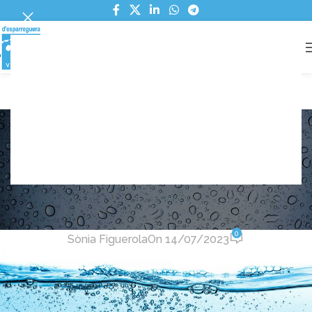
RESPOSTA A L'AJUNTAMENT
https://aiguesvidal.cat/wp-
content/uploads/2026/02/Resposta-a-
Blog
alcaldia.pdf
Home
Noticies
NOTICIES
Comunicat AEVSA aigua de la
Mina
0
Sònia Figuerola
On 14/07/2023