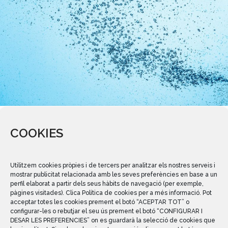
COOKIES
https://aiguesvidal.cat/wp-
content/uploads/2023/07/Comunicat-AEVSA-aigua-de-
Utilitzem cookies pròpies i de tercers per analitzar els nostres serveis i
la-Mina.pdf
mostrar publicitat relacionada amb les seves preferències en base a un
perfil elaborat a partir dels seus hàbits de navegació (per exemple,
pàgines visitades). Clica Política de cookies per a més informació. Pot
acceptar totes les cookies prement el botó “ACEPTAR TOT” o
configurar-les o rebutjar el seu ús prement el botó “CONFIGURAR I
DESAR LES PREFERENCIES” on es guardarà la selecció de cookies que