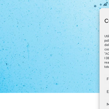
C
Uti
pub
del
coo
“AC
I D
rea
tot
F
E
M