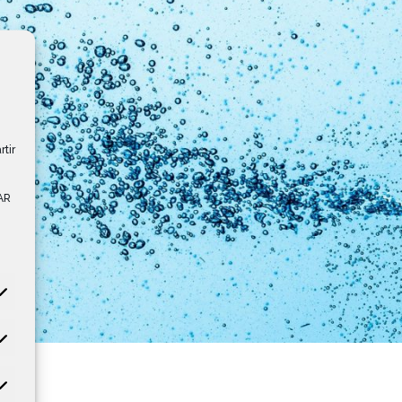
rtir
AR