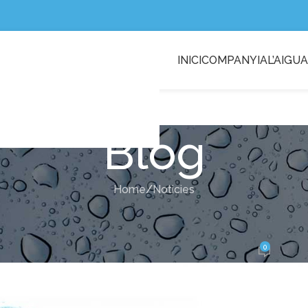
INICI
COMPANYIA
L’AIGUA
2/Resposta-a-alcaldia.pdf
Blog
Home
Noticies
NOTICIES
qual s’adopten mesures urgents per 
0
Publicat per
Sònia Figuerola
On 17/04/2024