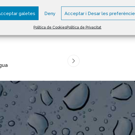
sequera
cceptar galetes
Deny
Acceptar i Desar les preferènci
Política de Cookies
Política de Privacitat
igua