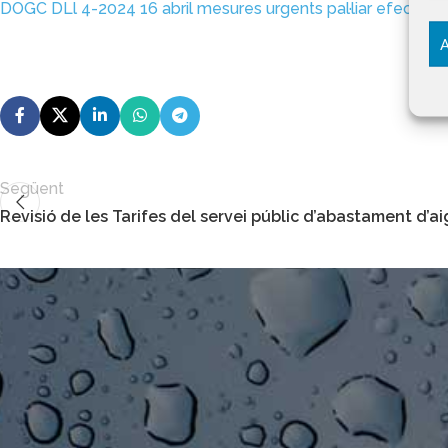
DOGC DLl 4-2024 16 abril mesures urgents pal·liar efectes 
A
Següent
Revisió de les Tarifes del servei públic d’abastament d’a