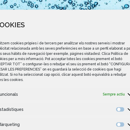
OOKIES
litzem cookies pròpies i de tercers per analitzar els nostres serveis i mostrar
licitat relacionada amb les seves preferències en base a un perfil elaborat a pa
s seus hàbits de navegació (per exemple, pàgines visitades). Clica Política de
kies per a més informació. Pot acceptar totes les cookies prement el botó
EPTAR TOT” o configurar-les o rebutjar el seu ús prement el botó “CONFIGUR
ESAR LES PREFERENCIES” on es guardarà la selecció de cookies que hagi
litzat. Si no ha seleccionat cap opció, clicar aquest botó equivaldrà a rebutjar
es les cookies.
uncionals
Sempre actiu
stadístiques
àrqueting