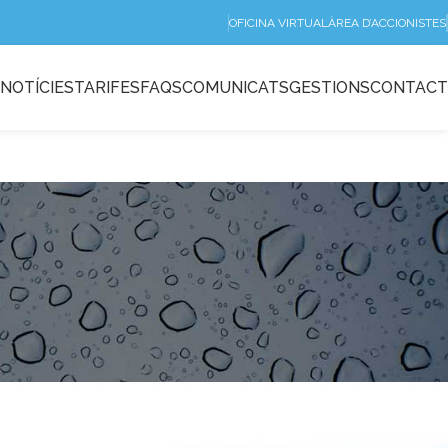
OFICINA VIRTUAL
ÀREA D’ACCIONISTES
NOTÍCIES
TARIFES
FAQS
COMUNICATS
GESTIONS
CONTACT
pal·liar els efectes de la sequera