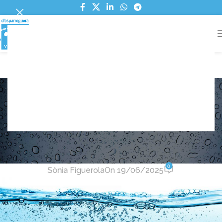
RESPOSTA A L'AJUNTAMENT
https://aiguesvidal.cat/wp-
content/uploads/2026/02/Resposta-a-
Blog
alcaldia.pdf
Home
Noticies
NOTICIES
Situació actual i reptes d’Aigües
Vidal d’Esparreguera
0
Sònia Figuerola
On 19/06/2025