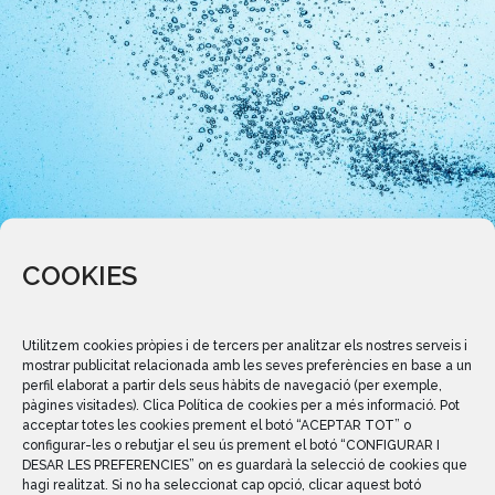
COOKIES
Situació actual i reptes d’Aigües Vidal d’Esparreguera juny
2025
Utilitzem cookies pròpies i de tercers per analitzar els nostres serveis i
mostrar publicitat relacionada amb les seves preferències en base a un
perfil elaborat a partir dels seus hàbits de navegació (per exemple,
pàgines visitades). Clica Política de cookies per a més informació. Pot
acceptar totes les cookies prement el botó “ACEPTAR TOT” o
configurar-les o rebutjar el seu ús prement el botó “CONFIGURAR I
DESAR LES PREFERENCIES” on es guardarà la selecció de cookies que
hagi realitzat. Si no ha seleccionat cap opció, clicar aquest botó